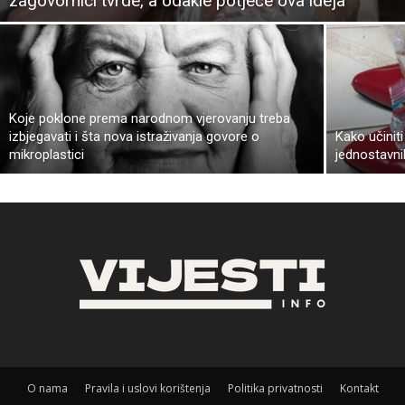
zagovornici tvrde, a odakle potječe ova ideja
Koje poklone prema narodnom vjerovanju treba
izbjegavati i šta nova istraživanja govore o
Kako učiniti
mikroplastici
jednostavni
O nama
Pravila i uslovi korištenja
Politika privatnosti
Kontakt