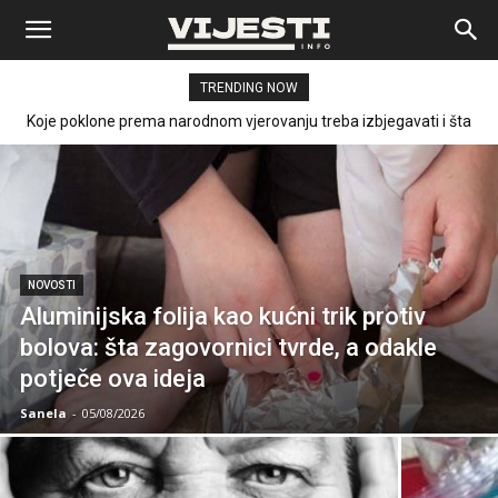
Vijesti
TRENDING NOW
Koje poklone prema narodnom vjerovanju treba izbjegavati i šta
nova istraživanja govore o mikroplastici
NOVOSTI
Aluminijska folija kao kućni trik protiv
bolova: šta zagovornici tvrde, a odakle
potječe ova ideja
Sanela
-
05/08/2026