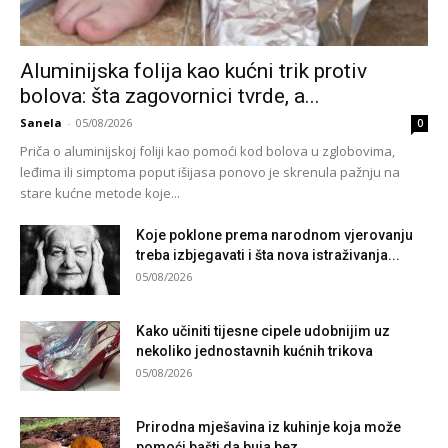
Aluminijska folija kao kućni trik protiv
bolova: šta zagovornici tvrde, a...
Sanela
-
05/08/2026
0
Priča o aluminijskoj foliji kao pomoći kod bolova u zglobovima,
leđima ili simptoma poput išijasa ponovo je skrenula pažnju na
stare kućne metode koje...
Koje poklone prema narodnom vjerovanju
treba izbjegavati i šta nova istraživanja...
05/08/2026
Kako učiniti tijesne cipele udobnijim uz
nekoliko jednostavnih kućnih trikova
05/08/2026
Prirodna mješavina iz kuhinje koja može
pomoći bašti da buja bez...