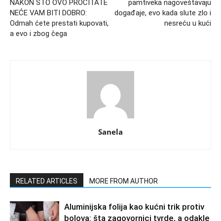
NAKON ŠTO OVO PROČITATE
pamtiveka nagoveštavaju
NEĆE VAM BITI DOBRO:
događaje, evo kada slute zlo i
Odmah ćete prestati kupovati,
nesreću u kući
a evo i zbog čega
Sanela
RELATED ARTICLES
MORE FROM AUTHOR
Aluminijska folija kao kućni trik protiv
bolova: šta zagovornici tvrde, a odakle