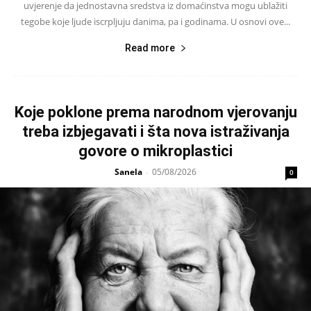
uvjerenje da jednostavna sredstva iz domaćinstva mogu ublažiti
tegobe koje ljude iscrpljuju danima, pa i godinama. U osnovi ove...
Read more
Koje poklone prema narodnom vjerovanju
treba izbjegavati i šta nova istraživanja
govore o mikroplastici
Sanela
05/08/2026
-
0