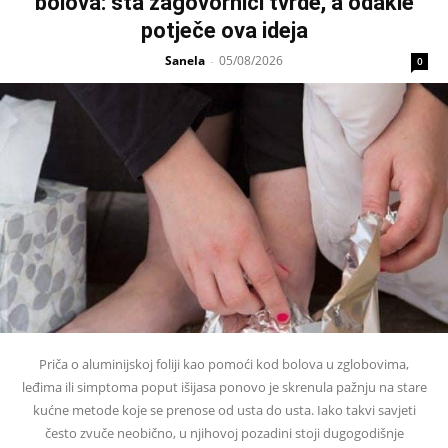
bolova: šta zagovornici tvrde, a odakle
potječe ova ideja
Sanela
05/08/2026
-
0
Priča o aluminijskoj foliji kao pomoći kod bolova u zglobovima,
leđima ili simptoma poput išijasa ponovo je skrenula pažnju na stare
kućne metode koje se prenose od usta do usta. Iako takvi savjeti
često zvuče neobično, u njihovoj pozadini stoji dugogodišnje