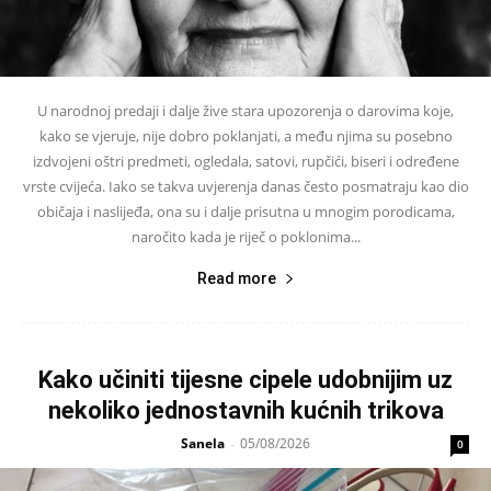
U narodnoj predaji i dalje žive stara upozorenja o darovima koje,
kako se vjeruje, nije dobro poklanjati, a među njima su posebno
izdvojeni oštri predmeti, ogledala, satovi, rupčići, biseri i određene
vrste cvijeća. Iako se takva uvjerenja danas često posmatraju kao dio
običaja i naslijeđa, ona su i dalje prisutna u mnogim porodicama,
naročito kada je riječ o poklonima...
Read more
Kako učiniti tijesne cipele udobnijim uz
nekoliko jednostavnih kućnih trikova
Sanela
05/08/2026
-
0