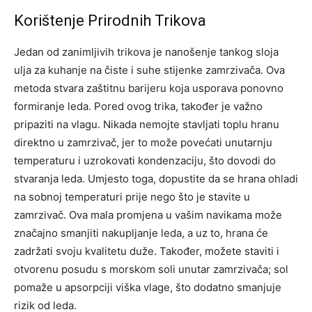
Korištenje Prirodnih Trikova
Jedan od zanimljivih trikova je nanošenje tankog sloja
ulja za kuhanje na čiste i suhe stijenke zamrzivača. Ova
metoda stvara zaštitnu barijeru koja usporava ponovno
formiranje leda. Pored ovog trika, također je važno
pripaziti na vlagu.
Nikada nemojte stavljati toplu hranu
direktno u zamrzivač, jer to može povećati unutarnju
temperaturu i uzrokovati kondenzaciju, što dovodi do
stvaranja leda.
Umjesto toga, dopustite da se hrana ohladi
na sobnoj temperaturi prije nego što je stavite u
zamrzivač. Ova mala promjena u vašim navikama može
značajno smanjiti nakupljanje leda, a uz to, hrana će
zadržati svoju kvalitetu duže.
Također, možete staviti i
otvorenu posudu s morskom soli unutar zamrzivača; sol
pomaže u apsorpciji viška vlage, što dodatno smanjuje
rizik od leda.