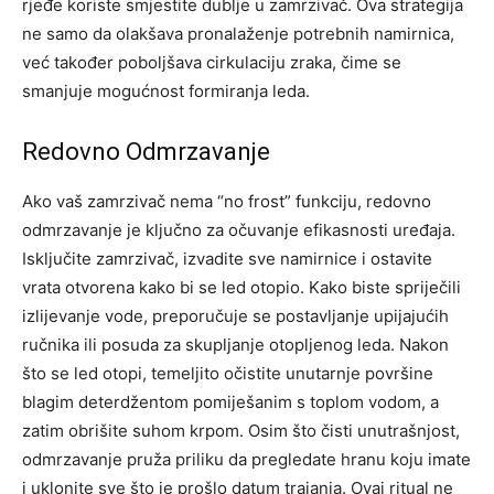
rjeđe koriste smjestite dublje u zamrzivač.
Ova strategija
ne samo da olakšava pronalaženje potrebnih namirnica,
već također poboljšava cirkulaciju zraka, čime se
smanjuje mogućnost formiranja leda.
Redovno Odmrzavanje
Ako vaš zamrzivač nema “no frost” funkciju, redovno
odmrzavanje je ključno za očuvanje efikasnosti uređaja.
Isključite zamrzivač, izvadite sve namirnice i ostavite
vrata otvorena kako bi se led otopio. Kako biste spriječili
izlijevanje vode, preporučuje se postavljanje upijajućih
ručnika ili posuda za skupljanje otopljenog leda.
Nakon
što se led otopi, temeljito očistite unutarnje površine
blagim deterdžentom pomiješanim s toplom vodom, a
zatim obrišite suhom krpom.
Osim što čisti unutrašnjost,
odmrzavanje pruža priliku da pregledate hranu koju imate
i uklonite sve što je prošlo datum trajanja. Ovaj ritual ne