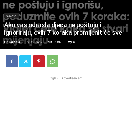
Novosti
Ako vas odrasla djeca ne poštuju i
ignoriraju, ovih 7 koraka promijenit će sve
By
Sanela
-
18/03/2026
1086
0
Oglasi - Advertisement