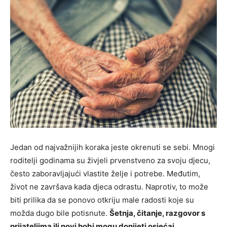
Jedan od najvažnijih koraka jeste okrenuti se sebi. Mnogi
roditelji godinama su živjeli prvenstveno za svoju djecu,
često zaboravljajući vlastite želje i potrebe. Međutim,
život ne završava kada djeca odrastu. Naprotiv, to može
biti prilika da se ponovo otkriju male radosti koje su
možda dugo bile potisnute.
Šetnja, čitanje, razgovor s
prijateljima ili novi hobi mogu donijeti osjećaj