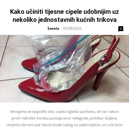
Kako učiniti tijesne cipele udobnijim uz
nekoliko jednostavnih kućnih trikova
Sanela
05/08/2026
-
0
Mnogima se dogodilo isto: cipela izgleda savršeno, ali već nakon
prvih nekoliko koraka postaje izvor nelagode, pritiska i žuljeva.
Umjesto da novi par obuće bude razlog za zadovoljstvo, on vrlo brzo