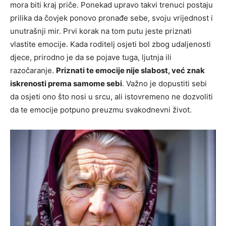
mora biti kraj priče. Ponekad upravo takvi trenuci postaju
prilika da čovjek ponovo pronađe sebe, svoju vrijednost i
unutrašnji mir. Prvi korak na tom putu jeste priznati
vlastite emocije. Kada roditelj osjeti bol zbog udaljenosti
djece, prirodno je da se pojave tuga, ljutnja ili
razočaranje.
Priznati te emocije nije slabost, već znak
iskrenosti prema samome sebi
. Važno je dopustiti sebi
da osjeti ono što nosi u srcu, ali istovremeno ne dozvoliti
da te emocije potpuno preuzmu svakodnevni život.