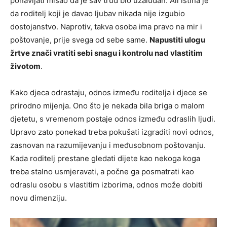
ponavljati misao da je sav trud bio uzaludan. Ali istina je
da roditelj koji je davao ljubav nikada nije izgubio
dostojanstvo. Naprotiv, takva osoba ima pravo na mir i
poštovanje, prije svega od sebe same.
Napustiti ulogu
žrtve znači vratiti sebi snagu i kontrolu nad vlastitim
životom
.
Kako djeca odrastaju, odnos između roditelja i djece se
prirodno mijenja. Ono što je nekada bila briga o malom
djetetu, s vremenom postaje odnos između odraslih ljudi.
Upravo zato ponekad treba pokušati izgraditi novi odnos,
zasnovan na razumijevanju i međusobnom poštovanju.
Kada roditelj prestane gledati dijete kao nekoga koga
treba stalno usmjeravati, a počne ga posmatrati kao
odraslu osobu s vlastitim izborima, odnos može dobiti
novu dimenziju.