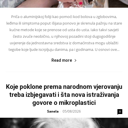
Priča o aluminijskoj foliji kao pomoći kod bolova u zglobovima,
leđima ili simptoma poput išijasa ponovo je skrenula pažnju na stare
kućne metode koje se prenose od usta do usta. Iako takvi savjeti
često zvuče neobično, u njihovoj pozadini stoji dugogodišnje
uvjerenje da jednostavna sredstva iz domaćinstva mogu ublažiti
tegobe koje ljude iscrpljuju danima, pa i godinama. U osnovi ove...
Read more
Koje poklone prema narodnom vjerovanju
treba izbjegavati i šta nova istraživanja
govore o mikroplastici
Sanela
05/08/2026
-
0