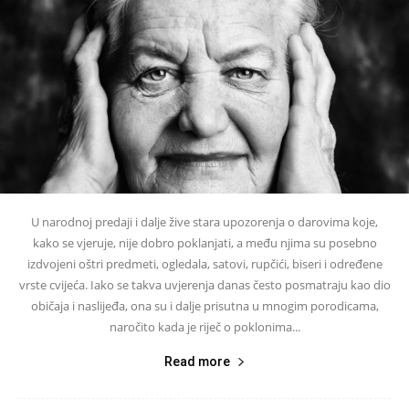
U narodnoj predaji i dalje žive stara upozorenja o darovima koje,
kako se vjeruje, nije dobro poklanjati, a među njima su posebno
izdvojeni oštri predmeti, ogledala, satovi, rupčići, biseri i određene
vrste cvijeća. Iako se takva uvjerenja danas često posmatraju kao dio
običaja i naslijeđa, ona su i dalje prisutna u mnogim porodicama,
naročito kada je riječ o poklonima...
Read more