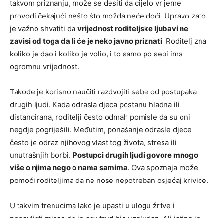
takvom priznanju, može se desiti da cijelo vrijeme
provodi čekajući nešto što možda neće doći. Upravo zato
je važno shvatiti da
vrijednost roditeljske ljubavi ne
zavisi od toga da li će je neko javno priznati
. Roditelj zna
koliko je dao i koliko je volio, i to samo po sebi ima
ogromnu vrijednost.
Takođe je korisno naučiti razdvojiti sebe od postupaka
drugih ljudi. Kada odrasla djeca postanu hladna ili
distancirana, roditelji često odmah pomisle da su oni
negdje pogriješili. Međutim, ponašanje odrasle djece
često je odraz njihovog vlastitog života, stresa ili
unutrašnjih borbi.
Postupci drugih ljudi govore mnogo
više o njima nego o nama samima
. Ova spoznaja može
pomoći roditeljima da ne nose nepotreban osjećaj krivice.
U takvim trenucima lako je upasti u ulogu žrtve i