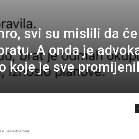
ro, svi su mislili da će
bratu. A onda je advok
 koje je sve promijenil
asi - Advertisement