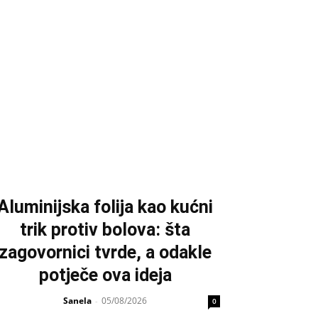
Aluminijska folija kao kućni
trik protiv bolova: šta
zagovornici tvrde, a odakle
potječe ova ideja
Sanela
05/08/2026
-
0