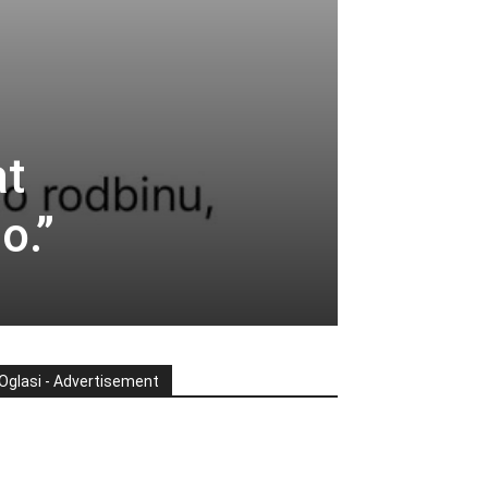
at
o.”
Oglasi - Advertisement