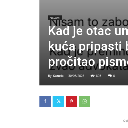
Novosti
Kad je otac um
kuća pripasti 
pročitao pismo
By
Sanela
-
30/03/2026
893
0
Ogl