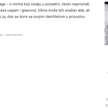
age – o onima koji ostaju u pozadini, često nepriznati,
šava uspjeh i glasnost, tišina može biti snažan alat, ali
 ja, dok se bore sa svojim identitetom u prisustvu
asi - Advertisement
s
k