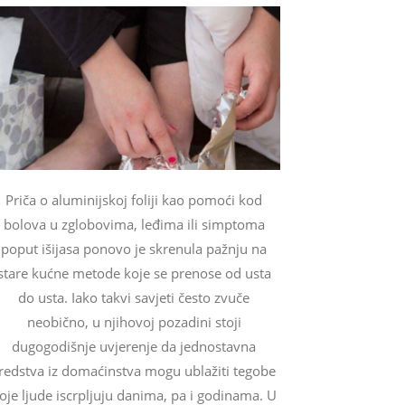
Priča o aluminijskoj foliji kao pomoći kod
bolova u zglobovima, leđima ili simptoma
poput išijasa ponovo je skrenula pažnju na
stare kućne metode koje se prenose od usta
do usta. Iako takvi savjeti često zvuče
neobično, u njihovoj pozadini stoji
dugogodišnje uvjerenje da jednostavna
redstva iz domaćinstva mogu ublažiti tegobe
oje ljude iscrpljuju danima, pa i godinama. U