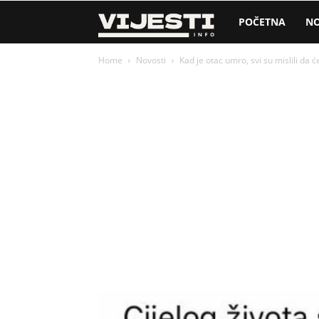
Vijesti
POČETNA
NO
Home
Novosti
Kad je otac umro, svi su mislili da će