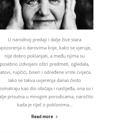
U narodnoj predaji i dalje žive stara
upozorenja o darovima koje, kako se vjeruje,
nije dobro poklanjati, a među njima su
posebno izdvojeni oštri predmeti, ogledala,
atovi, rupčići, biseri i određene vrste cvijeća.
Iako se takva uvjerenja danas često
osmatraju kao dio običaja i naslijeđa, ona su i
alje prisutna u mnogim porodicama, naročito
kada je riječ o poklonima...
Read more