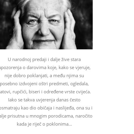
U narodnoj predaji i dalje žive stara
upozorenja o darovima koje, kako se vjeruje,
nije dobro poklanjati, a među njima su
posebno izdvojeni oštri predmeti, ogledala,
atovi, rupčići, biseri i određene vrste cvijeća.
Iako se takva uvjerenja danas često
osmatraju kao dio običaja i naslijeđa, ona su i
alje prisutna u mnogim porodicama, naročito
kada je riječ o poklonima...