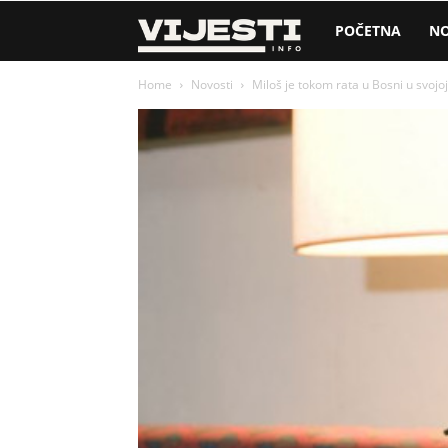
Vijesti
POČETNA
NO
Home
Novosti
Miloš je tokom rata u Bosni u svojoj 