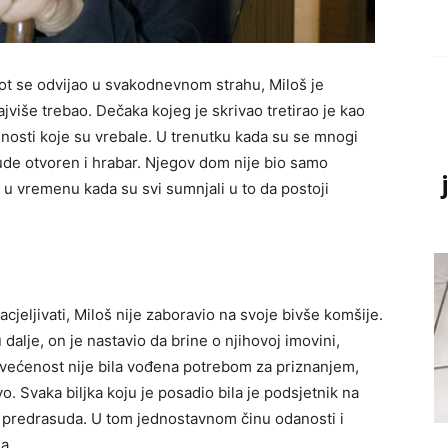
vot se odvijao u svakodnevnom strahu, Miloš je
jviše trebao. Dečaka kojeg je skrivao tretirao je kao
asnosti koje su vrebale. U trenutku kada su se mnogi
 bude otvoren i hrabar. Njegov dom nije bio samo
i u vremenu kada su svi sumnjali u to da postoji
cjeljivati, Miloš nije zaboravio na svoje bivše komšije.
dalje, on je nastavio da brine o njihovoj imovini,
osvećenost nije bila vođena potrebom za priznanjem,
. Svaka biljka koju je posadio bila je podsjetnik na
 i predrasuda. U tom jednostavnom činu odanosti i
a.