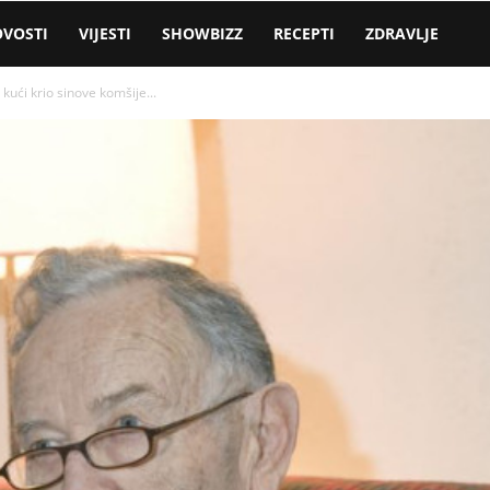
VOSTI
VIJESTI
SHOWBIZZ
RECEPTI
ZDRAVLJE
kući krio sinove komšije...