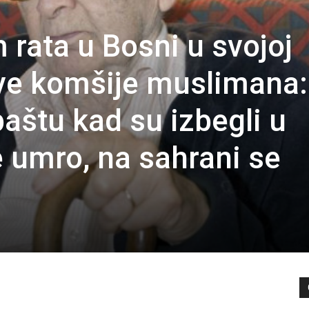
 rata u Bosni u svojoj
ove komšije muslimana:
aštu kad su izbegli u
je umro, na sahrani se