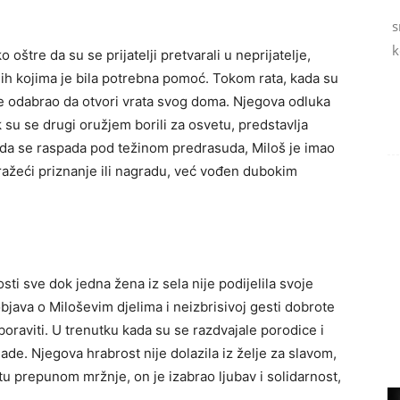
s
k
oštre da su se prijatelji pretvarali u neprijatelje,
nih kojima je bila potrebna pomoć. Tokom rata, kada su
je odabrao da otvori vrata svog doma. Njegova odluka
su se drugi oružjem borili za osvetu, predstavlja
o da se raspada pod težinom predrasuda, Miloš je imao
tražeći priznanje ili nagradu, već vođen dubokim
osti sve dok jedna žena iz sela nije podijelila svoje
va o Miloševim djelima i neizbrisivoj gesti dobrote
aboraviti. U trenutku kada su se razdvajale porodice i
 nade. Njegova hrabrost nije dolazila iz želje za slavom,
tu prepunom mržnje, on je izabrao ljubav i solidarnost,