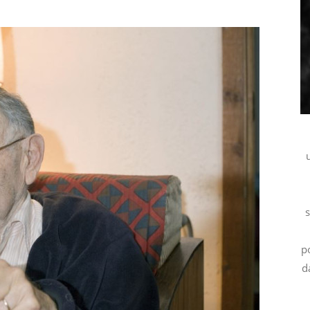
s
p
d