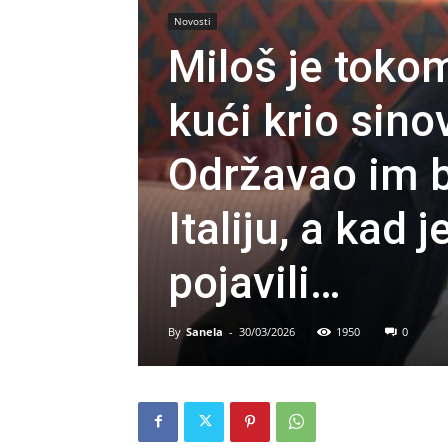
Novosti
Miloš je tokom
kući krio sin
Održavao im b
Italiju, a kad 
pojavili…
By
Sanela
-
30/03/2026
1950
0