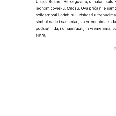
U srcu Bosne i Hercegovine, u malom selu ko
jednom čovjeku, Milošu. Ova priča nije samo p
solidarnosti i odabiru ljudskosti u trenucima
simbol nade i saosećanja u vremenima kada j
podsjetili da, i u najmračnijim vremenima, p
sutra.
Ogl