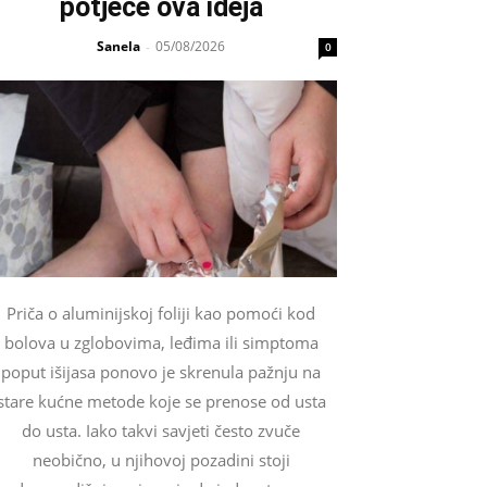
potječe ova ideja
Sanela
05/08/2026
-
0
Priča o aluminijskoj foliji kao pomoći kod
bolova u zglobovima, leđima ili simptoma
poput išijasa ponovo je skrenula pažnju na
stare kućne metode koje se prenose od usta
do usta. Iako takvi savjeti često zvuče
neobično, u njihovoj pozadini stoji