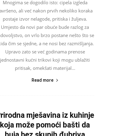
Mnogima se dogodilo isto: cipela izgleda
avršeno, ali već nakon prvih nekoliko koraka
postaje izvor nelagode, pritiska i žuljeva.
Umjesto da novi par obuće bude razlog za
dovoljstvo, on vrlo brzo postane nešto što se
kida čim se sjedne, a ne nosi bez razmišljanja.
Upravo zato se već godinama prenose
jednostavni kućni trikovi koji mogu ublažiti
pritisak, omekšati materijal...
Read more
rirodna mješavina iz kuhinje
koja može pomoći bašti da
buja bez skupih đubriva