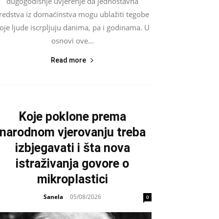
dugogodišnje uvjerenje da jednostavna
redstva iz domaćinstva mogu ublažiti tegobe
oje ljude iscrpljuju danima, pa i godinama. U
osnovi ove...
Read more
Koje poklone prema
narodnom vjerovanju treba
izbjegavati i šta nova
istraživanja govore o
mikroplastici
Sanela
05/08/2026
-
0