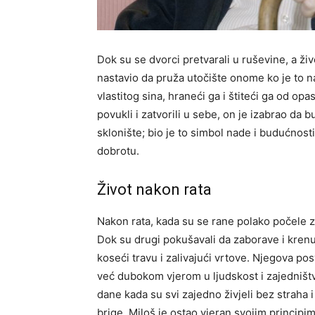
Dok su se dvorci pretvarali u ruševine, a ži
nastavio da pruža utočište onome ko je to na
vlastitog sina, hraneći ga i štiteći ga od op
povukli i zatvorili u sebe, on je izabrao da
sklonište; bio je to simbol nade i budućnost
dobrotu.
Život nakon rata
Nakon rata, kada su se rane polako počele za
Dok su drugi pokušavali da zaborave i krenu 
koseći travu i zalivajući vrtove. Njegova p
već dubokom vjerom u ljudskost i zajedništvo
dane kada su svi zajedno živjeli bez straha
brige, Miloš je ostao vjeran svojim principim