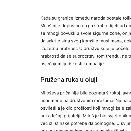
Kada su granice između naroda postale toliko 
Miloš nije dopuštao da ga strah odijeli od o
se mnogi povukli u svoje sigurne zone, on 
da sakrije sina svog komšije muslimana, dok 
izuzetnu hrabrost. U društvu koje je počel
hrabrosti da se suprotstavi tom trendu, ne 
osjećajem ljudskosti i empatije.
Pružena ruka u oluji
Miloševa priča nije bila poznata širokoj javn
uspomene na društvenim mrežama. Njena obja
osvijetlila je dio prošlosti koji mnogi žele z
nekadašnji prijatelji, Miloš je bio svjetionik
već iz istinske potrebe da pomogne. U svije
uprkos opasnostima koje su ga okruživale.