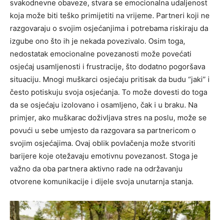
svakodnevne obaveze, stvara se emocionalna udaljenost
koja može biti teško primijetiti na vrijeme.
Partneri koji ne
razgovaraju o svojim osjećanjima i potrebama riskiraju da
izgube ono što ih je nekada povezivalo. Osim toga,
nedostatak emocionalne povezanosti može povećati
osjećaj usamljenosti i frustracije, što dodatno pogoršava
situaciju.
Mnogi muškarci osjećaju pritisak da budu “jaki” i
često potiskuju svoja osjećanja. To može dovesti do toga
da se osjećaju izolovano i osamljeno, čak i u braku. Na
primjer, ako muškarac doživljava stres na poslu, može se
povući u sebe umjesto da razgovara sa partnericom o
svojim osjećajima.
Ovaj oblik povlačenja može stvoriti
barijere koje otežavaju emotivnu povezanost. Stoga je
važno da oba partnera aktivno rade na održavanju
otvorene komunikacije i dijele svoja unutarnja stanja.