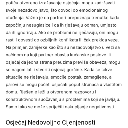
potiču otvoreno izražavanje osjećaja, mogu zadržavati
svoje nezadovoljstvo, što dovodi do emocionalnog
otuđenja.
Važno je da partneri prepoznaju trenutke kada
započinju nesuglasice i da ih rješavaju odmah, umjesto
da ih ignoriraju. Ako se problemi ne rješavaju, oni mogu
rasti i dovesti do ozbiljnih konflikata ili čak prekida veze.
Na primjer, zamjerke kao što su nezadovoljstvo u vezi sa
načinom na koji partner obavlja kućanske poslove ili
osjećaj da jedna strana preuzima previše obaveza, mogu
se nagomilati i stvoriti osjećaj gorčine.
Kada se takve
situacije ne rješavaju, emocije postaju zamagljene, a
parovi se mogu početi osjećati poput stranaca u vlastitom
domu. Rješenje leži u otvorenom razgovoru i
konstruktivnom suočavanju s problemima koji se javljaju.
Samo tako se može spriječiti nakupljanje negativnosti.
Osjećaj Nedovoljno Cijenjenosti