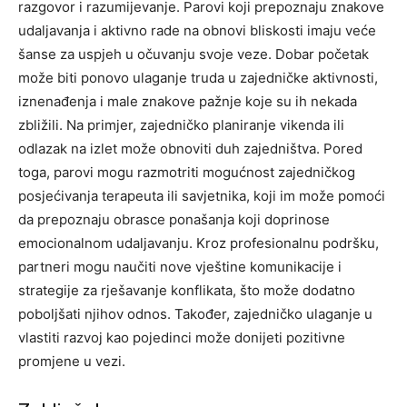
razgovor i razumijevanje. Parovi koji prepoznaju znakove
udaljavanja i aktivno rade na obnovi bliskosti imaju veće
šanse za uspjeh u očuvanju svoje veze.
Dobar početak
može biti ponovo ulaganje truda u zajedničke aktivnosti,
iznenađenja i male znakove pažnje koje su ih nekada
zbližili. Na primjer, zajedničko planiranje vikenda ili
odlazak na izlet može obnoviti duh zajedništva.
Pored
toga, parovi mogu razmotriti mogućnost zajedničkog
posjećivanja terapeuta ili savjetnika, koji im može pomoći
da prepoznaju obrasce ponašanja koji doprinose
emocionalnom udaljavanju. Kroz profesionalnu podršku,
partneri mogu naučiti nove vještine komunikacije i
strategije za rješavanje konflikata, što može dodatno
poboljšati njihov odnos.
Također, zajedničko ulaganje u
vlastiti razvoj kao pojedinci može donijeti pozitivne
promjene u vezi.