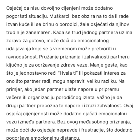
Osjećaj da nisu dovoljno cijenjeni može dodatno
pogoršati situaciju. Muškarci, bez obzira na to da li rade
izvan kuće ili se brinu o porodici, žele osjećati da njihov
trud nije zanemaren.
Kada se trud jednog partnera uzima
zdravo za gotovo, može doći do emocionalnog
udaljavanja koje se s vremenom može pretvoriti u
ravnodušnost. Pružanje priznanja i zahvalnosti partneru
ključno je za održavanje zdrave veze.
Manje geste, kao
što je jednostavno reći “Hvala ti” ili pokazati interes za
ono što partner radi, mogu napraviti veliku razliku.
Na
primjer, ako jedan partner ulaže napore u pripremu
večere ili organizaciju porodičnog izleta, važno je da
drugi partner prepozna te napore i izrazi zahvalnost. Ovaj
osjećaj cijenjenosti može dodatno ojačati emocionalnu
vezu između partnera.
Bez ovog međusobnog priznanja,
može doći do osjećaja nepravde i frustracije, što dodatno
pogoršava emocionalnu distancu.