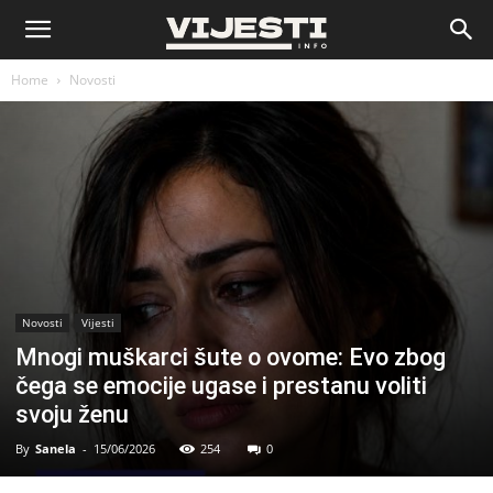
Vijesti
Home
Novosti
Novosti
Vijesti
Mnogi muškarci šute o ovome: Evo zbog
čega se emocije ugase i prestanu voliti
svoju ženu
By
Sanela
-
15/06/2026
254
0