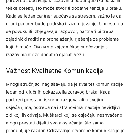
parovi se suočavaju s izazovima poput gubitka posla ili
teške bolesti, što može stvoriti dodatne tenzije u braku.
Kada se jedan partner suočava sa stresom, važno je da
drugi partner bude podrška i razumijevanje.
Umjesto da
se povuku ili izbjegavaju razgovor, partneri bi trebali
zajednički raditi na pronalaženju rješenja za probleme
koji ih muče. Ova vrsta zajedničkog suočavanja s
izazovima može dodatno ojačati vezu.
Važnost Kvalitetne Komunikacije
Mnogi stručnjaci naglašavaju da je kvalitet komunikacije
jedan od ključnih pokazatelja zdravog braka. Kada
partneri prestanu iskreno razgovarati o svojim
osjećanjima, potrebama i strahovima, nastaje nevidljivi
zid koji ih odvaja. Muškarci koji se osjećaju neshvaćeno
mogu prestati dijeliti svoja osjećanja, što samo
produbljuje razdor.
Održavanje otvorene komunikacije je