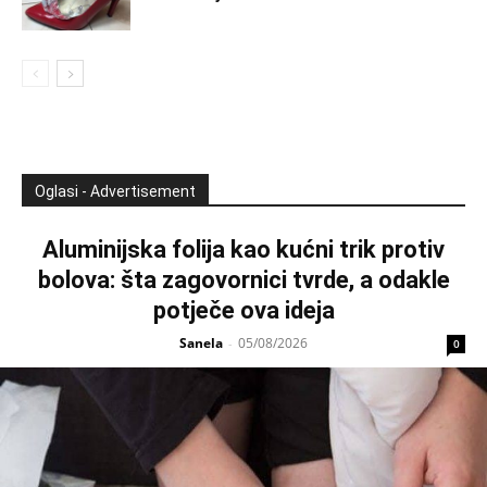
Oglasi - Advertisement
Aluminijska folija kao kućni trik protiv
bolova: šta zagovornici tvrde, a odakle
potječe ova ideja
Sanela
05/08/2026
-
0