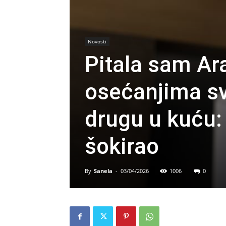
Novosti
Pitala sam Ara
osećanjima s
drugu u kuću
šokirao
By
Sanela
-
03/04/2026
1006
0