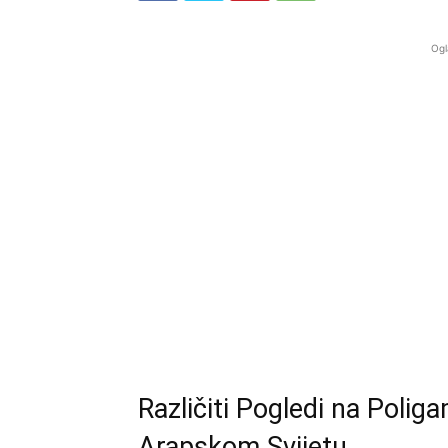
Ogl
Različiti Pogledi na Poliga
Arapskom Svijetu