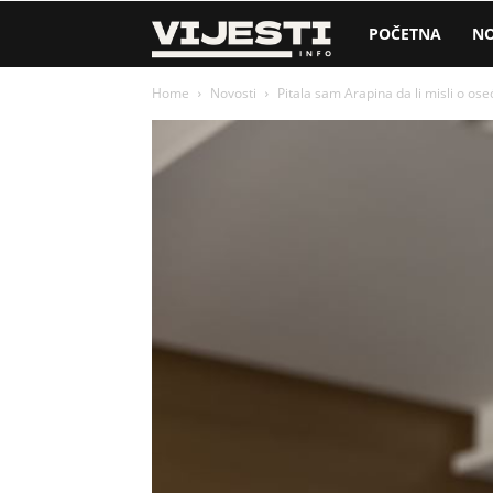
Vijesti
POČETNA
NO
Home
Novosti
Pitala sam Arapina da li misli o os