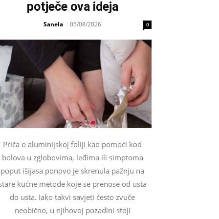
potječe ova ideja
Sanela
05/08/2026
-
0
Priča o aluminijskoj foliji kao pomoći kod
bolova u zglobovima, leđima ili simptoma
poput išijasa ponovo je skrenula pažnju na
stare kućne metode koje se prenose od usta
do usta. Iako takvi savjeti često zvuče
neobično, u njihovoj pozadini stoji