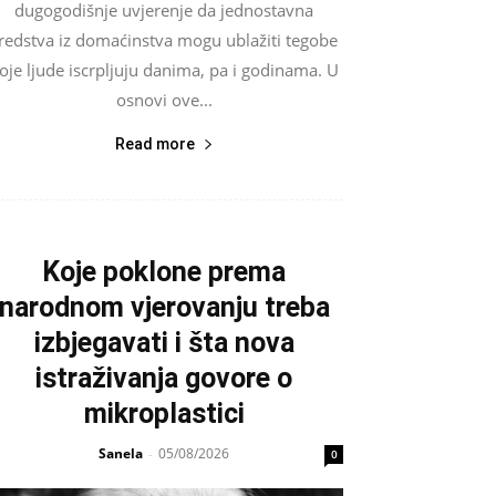
dugogodišnje uvjerenje da jednostavna
redstva iz domaćinstva mogu ublažiti tegobe
oje ljude iscrpljuju danima, pa i godinama. U
osnovi ove...
Read more
Koje poklone prema
narodnom vjerovanju treba
izbjegavati i šta nova
istraživanja govore o
mikroplastici
Sanela
05/08/2026
-
0