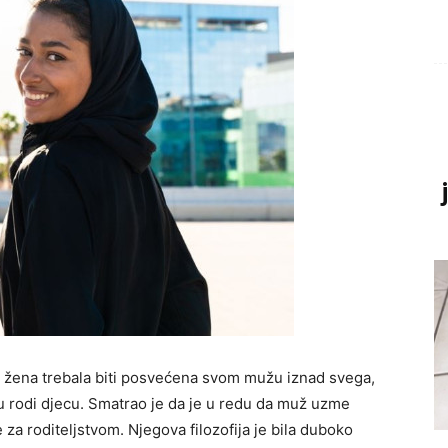
bi žena trebala biti posvećena svom mužu iznad svega,
u rodi djecu. Smatrao je da je u redu da muž uzme
za roditeljstvom. Njegova filozofija je bila duboko