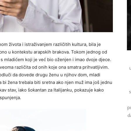
om života i istraživanjem različitih kultura, bila je
bno u kontekstu arapskih brakova. Tokom jednog od
i s mladićem koji je već bio oženjen i imao dvoje djece.
veoma različita od onih koje ona smatra prihvatljivim.
odluči da dovede drugu ženu u njihov dom, mladi
 bi žena trebala biti sretna ako njen muž ima još jednu
kav stav, iako šokantan za Italijanku, pokazuje kako
s
ispunjenja.
p
d