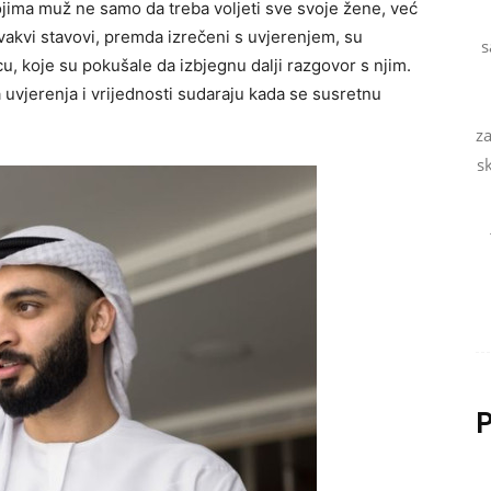
kojima muž ne samo da treba voljeti sve svoje žene, već
Ovakvi stavovi, premda izrečeni s uvjerenjem, su
s
jicu, koje su pokušale da izbjegnu dalji razgovor s njim.
a uvjerenja i vrijednosti sudaraju kada se susretnu
za
s
P