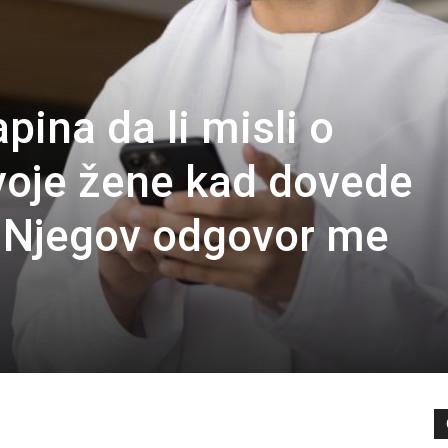
pina da li misli o
voje žene kad dovede
: Njegov odgovor me