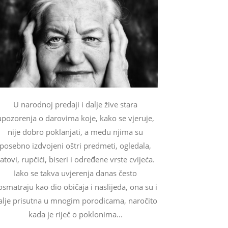
U narodnoj predaji i dalje žive stara
upozorenja o darovima koje, kako se vjeruje,
nije dobro poklanjati, a među njima su
posebno izdvojeni oštri predmeti, ogledala,
atovi, rupčići, biseri i određene vrste cvijeća.
Iako se takva uvjerenja danas često
osmatraju kao dio običaja i naslijeđa, ona su i
alje prisutna u mnogim porodicama, naročito
kada je riječ o poklonima...