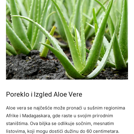
Poreklo i Izgled Aloe Vere
Aloe vera se najčešće može pronaći u sušnim regionima
Afrike i Madagaskara, gde raste u svojim prirodnim
staništima. Ova biljka se odlikuje sočnim, mesnatim
listovima, koji mogu dostići dužinu do 60 centimetara.