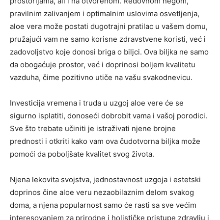
prostorijama, ali i na otvorenom.
Redovnom negom,
pravilnim zalivanjem i optimalnim uslovima osvetljenja,
aloe vera može postati dugotrajni pratilac u vašem domu,
pružajući vam ne samo korisne zdravstvene koristi, već i
zadovoljstvo koje donosi briga o biljci.
Ova biljka ne samo
da obogaćuje prostor, već i doprinosi boljem kvalitetu
vazduha, čime pozitivno utiče na vašu svakodnevicu.
Investicija vremena i truda u uzgoj aloe vere će se
sigurno isplatiti, donoseći dobrobit vama i vašoj porodici.
Sve što trebate učiniti je istraživati njene brojne
prednosti i otkriti kako vam ova čudotvorna biljka može
pomoći da poboljšate kvalitet svog života.
Njena lekovita svojstva, jednostavnost uzgoja i estetski
doprinos čine aloe veru nezaobilaznim delom svakog
doma, a njena popularnost samo će rasti sa sve većim
interesovanjem za prirodne i holističke pristupe zdravlju i