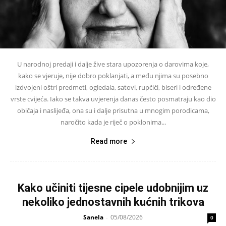
U narodnoj predaji i dalje žive stara upozorenja o darovima koje,
kako se vjeruje, nije dobro poklanjati, a među njima su posebno
izdvojeni oštri predmeti, ogledala, satovi, rupčići, biseri i određene
vrste cvijeća. Iako se takva uvjerenja danas često posmatraju kao dio
običaja i naslijeđa, ona su i dalje prisutna u mnogim porodicama,
naročito kada je riječ o poklonima...
Read more
Kako učiniti tijesne cipele udobnijim uz
nekoliko jednostavnih kućnih trikova
Sanela
05/08/2026
-
0