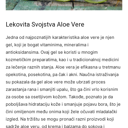
Lekovita Svojstva Aloe Vere
Jedna od najpoznatijih karakteristika aloe vere je njen
gel, koji je bogat vitaminima, mineralima i
antioksidansima. Ovaj gel se koristi u mnogim
kozmetičkim preparatima, kao i u tradicionalnoj medicini
za lečenje raznih stanja. Aloe vera je efikasna u tretmanu
opekotina, posekotina, pa čak i akni. Naučna istraživanja
su pokazala da gel aloe vere može ubrzati proces
zarastanja rana i smanjiti upalu, što ga čini vrlo korisnim
za osobe sa osetljivom kožom. Takođe, poznato je da
poboljšava hidrataciju kože i smanjuje pojavu bora, što je
čini omiljenom među onima koji žele očuvati mladalački
izgled. Na tržištu se mogu pronaći razni proizvodi koji
sadrže aloe veru, od krema i balzama do sokova i