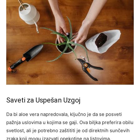
Saveti za Uspešan Uzgoj
Da bi aloe vera napredovala, ključno je da se posveti
pažnja uslovima u kojima se gaji. Ova biljka preferira obilu
svetlost, ali je potrebno zaštititi je od direktnih sunčevih
zraka koji mogu izazvati opekotine na listovima.