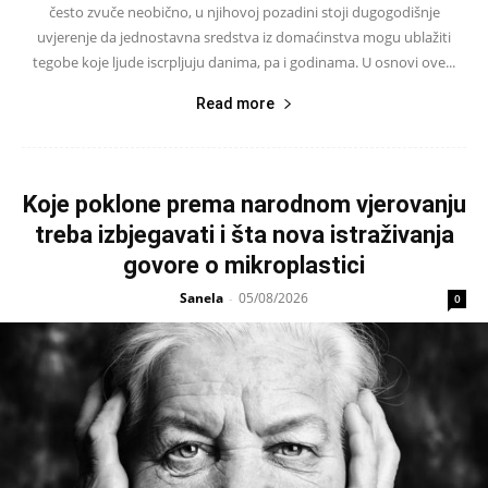
često zvuče neobično, u njihovoj pozadini stoji dugogodišnje
uvjerenje da jednostavna sredstva iz domaćinstva mogu ublažiti
tegobe koje ljude iscrpljuju danima, pa i godinama. U osnovi ove...
Read more
Koje poklone prema narodnom vjerovanju
treba izbjegavati i šta nova istraživanja
govore o mikroplastici
Sanela
05/08/2026
-
0