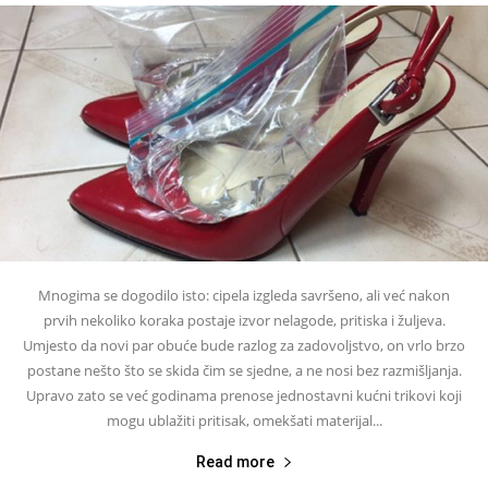
Mnogima se dogodilo isto: cipela izgleda savršeno, ali već nakon
prvih nekoliko koraka postaje izvor nelagode, pritiska i žuljeva.
Umjesto da novi par obuće bude razlog za zadovoljstvo, on vrlo brzo
postane nešto što se skida čim se sjedne, a ne nosi bez razmišljanja.
Upravo zato se već godinama prenose jednostavni kućni trikovi koji
mogu ublažiti pritisak, omekšati materijal...
Read more