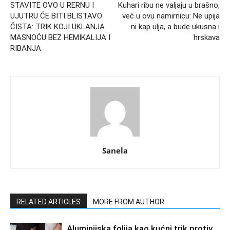
STAVITE OVO U RERNU I
Kuhari ribu ne valjaju u brašno,
UJUTRU ĆE BITI BLISTAVO
već u ovu namirnicu: Ne upija
ČISTA: TRIK KOJI UKLANJA
ni kap ulja, a bude ukusna i
MASNOĆU BEZ HEMIKALIJA I
hrskava
RIBANJA
Sanela
RELATED ARTICLES
MORE FROM AUTHOR
Aluminijska folija kao kućni trik protiv