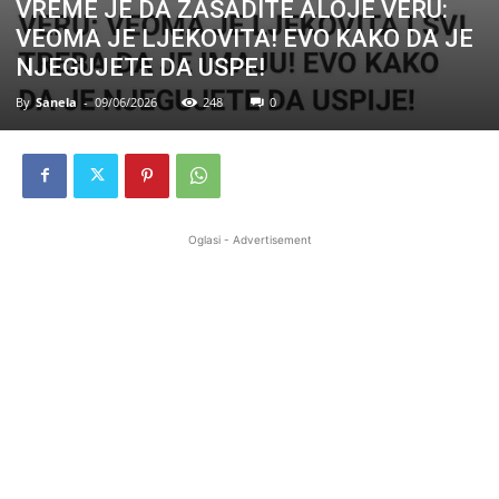
VREME JE DA ZASADITE ALOJE VERU:
VEOMA JE LJEKOVITA! EVO KAKO DA JE
NJEGUJETE DA USPE!
By
Sanela
-
09/06/2026
248
0
Oglasi - Advertisement