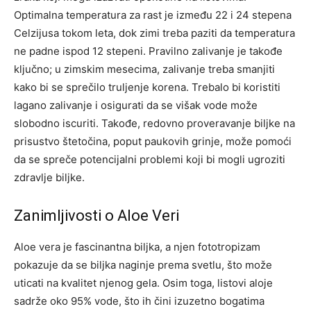
Optimalna temperatura za rast je između 22 i 24 stepena
Celzijusa tokom leta, dok zimi treba paziti da temperatura
ne padne ispod 12 stepeni. Pravilno zalivanje je takođe
ključno; u zimskim mesecima, zalivanje treba smanjiti
kako bi se sprečilo truljenje korena.
Trebalo bi koristiti
lagano zalivanje i osigurati da se višak vode može
slobodno iscuriti. Takođe, redovno proveravanje biljke na
prisustvo štetočina, poput paukovih grinje, može pomoći
da se spreče potencijalni problemi koji bi mogli ugroziti
zdravlje biljke.
Zanimljivosti o Aloe Veri
Aloe vera je fascinantna biljka, a njen fototropizam
pokazuje da se biljka naginje prema svetlu, što može
uticati na kvalitet njenog gela. Osim toga, listovi aloje
sadrže oko 95% vode, što ih čini izuzetno bogatima