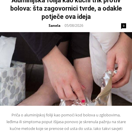
Aluminijska folija kao kućni trik protiv
bolova: šta zagovornici tvrde, a odakle
potječe ova ideja
Sanela
05/08/2026
-
0
Priča o aluminijskoj foliji kao pomoći kod bolova u zglobovima,
leđima ili simptoma poput išijasa ponovo je skrenula pažnju na stare
kućne metode koje se prenose od usta do usta. Iako takvi savjeti