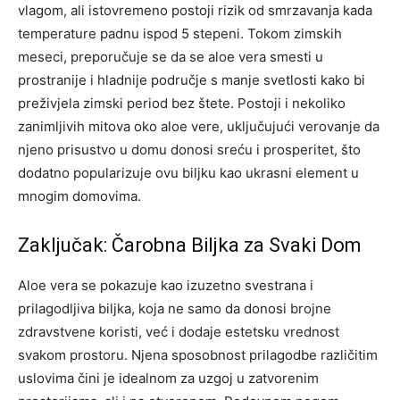
vlagom, ali istovremeno postoji rizik od smrzavanja kada
temperature padnu ispod 5 stepeni.
Tokom zimskih
meseci, preporučuje se da se aloe vera smesti u
prostranije i hladnije područje s manje svetlosti kako bi
preživjela zimski period bez štete.
Postoji i nekoliko
zanimljivih mitova oko aloe vere, uključujući verovanje da
njeno prisustvo u domu donosi sreću i prosperitet, što
dodatno popularizuje ovu biljku kao ukrasni element u
mnogim domovima.
Zaključak: Čarobna Biljka za Svaki Dom
Aloe vera se pokazuje kao izuzetno svestrana i
prilagodljiva biljka, koja ne samo da donosi brojne
zdravstvene koristi, već i dodaje estetsku vrednost
svakom prostoru. Njena sposobnost prilagodbe različitim
uslovima čini je idealnom za uzgoj u zatvorenim