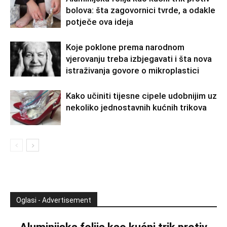
bolova: šta zagovornici tvrde, a odakle
potječe ova ideja
Koje poklone prema narodnom
vjerovanju treba izbjegavati i šta nova
istraživanja govore o mikroplastici
Kako učiniti tijesne cipele udobnijim uz
nekoliko jednostavnih kućnih trikova
Oglasi - Advertisement