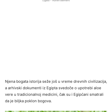
Oglasi - Advertisement
Njena bogata istorija seže još u vreme drevnih civilizacija,
a arhivski dokumenti iz Egipta svedoče o upotrebi aloe
vere u tradicionalnoj medicini, čak su i Egipćani smatrali
da je biljka poklon bogova.