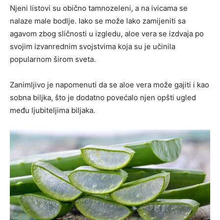
Njeni listovi su obično tamnozeleni, a na ivicama se
nalaze male bodlje. Iako se može lako zamijeniti sa
agavom zbog sličnosti u izgledu, aloe vera se izdvaja po
svojim izvanrednim svojstvima koja su je učinila
popularnom širom sveta.
Zanimljivo je napomenuti da se aloe vera može gajiti i kao
sobna biljka, što je dodatno povećalo njen opšti ugled
među ljubiteljima biljaka.