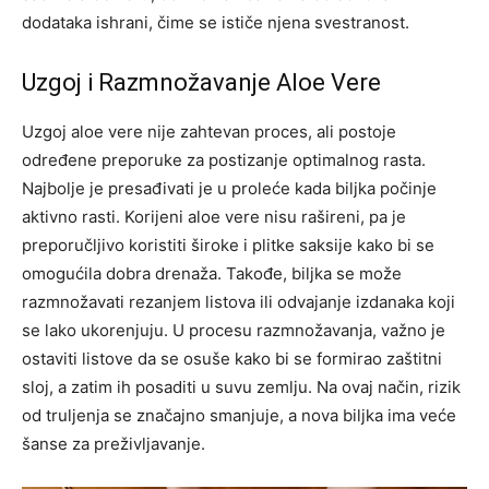
dodataka ishrani, čime se ističe njena svestranost.
Uzgoj i Razmnožavanje Aloe Vere
Uzgoj aloe vere nije zahtevan proces, ali postoje
određene preporuke za postizanje optimalnog rasta.
Najbolje je presađivati je u proleće kada biljka počinje
aktivno rasti. Korijeni aloe vere nisu rašireni, pa je
preporučljivo koristiti široke i plitke saksije kako bi se
omogućila dobra drenaža.
Takođe, biljka se može
razmnožavati rezanjem listova ili odvajanje izdanaka koji
se lako ukorenjuju. U procesu razmnožavanja, važno je
ostaviti listove da se osuše kako bi se formirao zaštitni
sloj, a zatim ih posaditi u suvu zemlju.
Na ovaj način, rizik
od truljenja se značajno smanjuje, a nova biljka ima veće
šanse za preživljavanje.