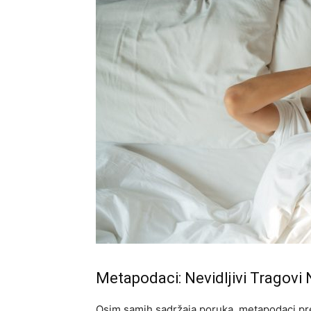
Metapodaci: Nevidljivi Tragovi
Osim samih sadržaja poruka, metapodaci pred