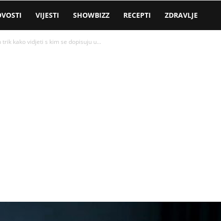
VOSTI
VIJESTI
SHOWBIZZ
RECEPTI
ZDRAVLJE
k kako vidjeti s kim se dopisuju u...