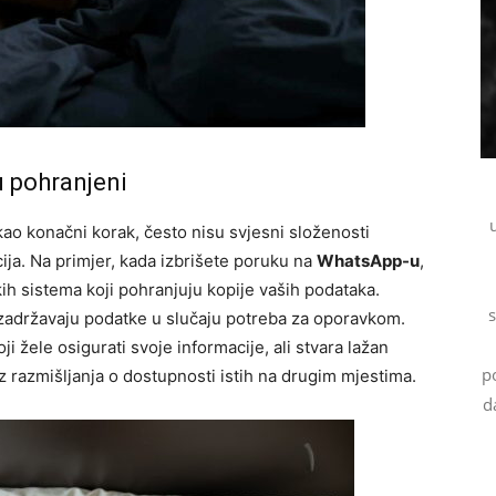
ju pohranjeni
kao konačni korak, često nisu svjesni složenosti
cija. Na primjer, kada izbrišete poruku na
WhatsApp-u
,
kih sistema koji pohranjuju kopije vaših podataka.
s
zadržavaju podatke u slučaju potreba za oporavkom.
 žele osigurati svoje informacije, ali stvara lažan
p
z razmišljanja o dostupnosti istih na drugim mjestima.
d