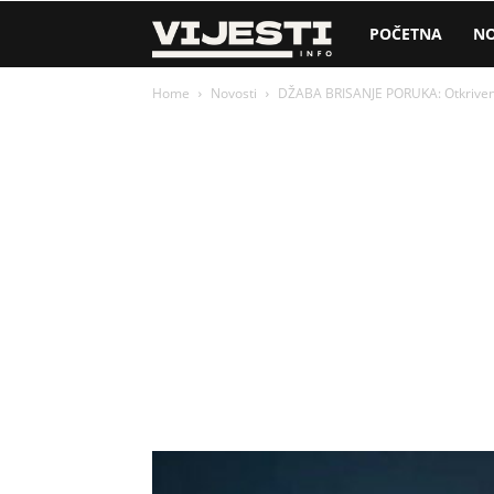
Vijesti
POČETNA
NO
Home
Novosti
DŽABA BRISANJE PORUKA: Otkriven tri