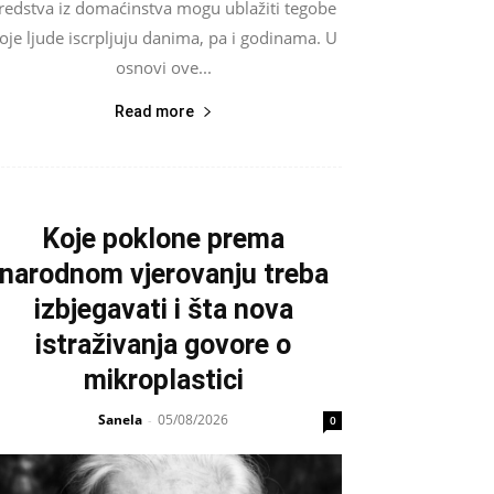
redstva iz domaćinstva mogu ublažiti tegobe
oje ljude iscrpljuju danima, pa i godinama. U
osnovi ove...
Read more
Koje poklone prema
narodnom vjerovanju treba
izbjegavati i šta nova
istraživanja govore o
mikroplastici
Sanela
05/08/2026
-
0