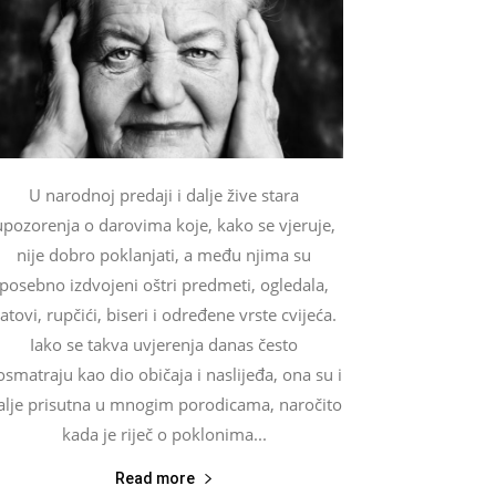
U narodnoj predaji i dalje žive stara
upozorenja o darovima koje, kako se vjeruje,
nije dobro poklanjati, a među njima su
posebno izdvojeni oštri predmeti, ogledala,
atovi, rupčići, biseri i određene vrste cvijeća.
Iako se takva uvjerenja danas često
osmatraju kao dio običaja i naslijeđa, ona su i
alje prisutna u mnogim porodicama, naročito
kada je riječ o poklonima...
Read more