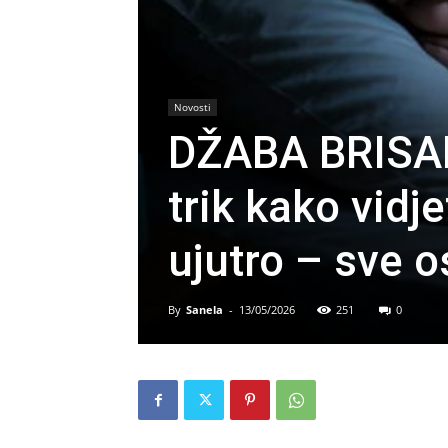
Novosti
DŽABA BRISA
trik kako vidj
ujutro – sve 
By
Sanela
-
13/05/2026
251
0