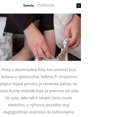
Sanela
05/08/2026
-
0
Priča o aluminijskoj foliji kao pomoći kod
bolova u zglobovima, leđima ili simptoma
poput išijasa ponovo je skrenula pažnju na
stare kućne metode koje se prenose od usta
do usta. Iako takvi savjeti često zvuče
neobično, u njihovoj pozadini stoji
dugogodišnje uvjerenje da jednostavna