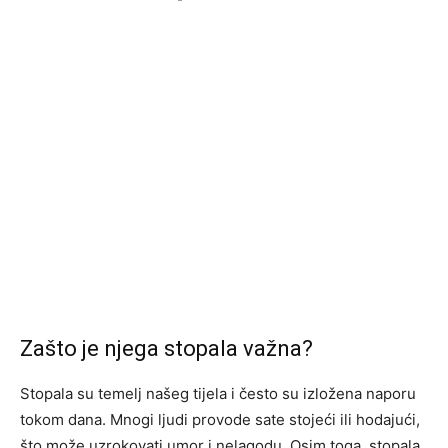
Zašto je njega stopala važna?
Stopala su temelj našeg tijela i često su izložena naporu
tokom dana. Mnogi ljudi provode sate stojeći ili hodajući,
što može uzrokovati umor i nelagodu. Osim toga, stopala