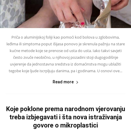
Priča o aluminijskoj foliji kao pomoći kod bolova u zglobovima,
leđima ili simptoma poput išijasa ponovo je skrenula pažnju na stare
kućne metode koje se prenose od usta do usta. Iako takvi savjeti
često zvuče neobično, u njihovoj pozadini stoji dugogodišnje
uvjerenje da jednostavna sredstva iz domaćinstva mogu ublažiti
tegobe koje ljude iscrpljuju danima, pa i godinama. U osnovi ove...
Read more
Koje poklone prema narodnom vjerovanju
treba izbjegavati i šta nova istraživanja
govore o mikroplastici