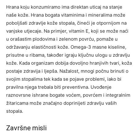
Hrana koju konzumiramo ima direktan uticaj na stanje
naše kože. Hrana bogata vitaminima i mineralima može
poboljšati zdravlje kože stopala, čineći je otpornijom na
vanjske utjecaje. Na primjer, vitamin E, koji se može naći
u orašastim plodovima i zelenom povrću, pomaže u
održavanju elastičnosti kože.
Omega-3 masne kiseline,
prisutne u ribama, također igraju ključnu ulogu u zdravlju
kože. Kada organizam dobija dovoljno hranjivih tvari, koža
postaje zdravija i ljepša. Nažalost, mnogi počnu brinuti o
svojim stopalima tek kada se pojave problemi, iako bi
pravilna njega trebala biti preventivna.
Uvođenje
raznovrsne ishrane bogate voćem, povrćem i integralnim
žitaricama može značajno doprinijeti zdravlju vaših
stopala.
Završne misli