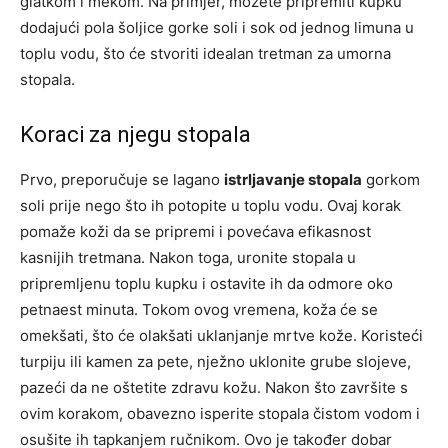
glatkom i mekom. Na primjer, možete pripremiti kupku
dodajući pola šoljice gorke soli i sok od jednog limuna u
toplu vodu, što će stvoriti idealan tretman za umorna
stopala.
Koraci za njegu stopala
Prvo, preporučuje se lagano
istrljavanje stopala
gorkom
soli prije nego što ih potopite u toplu vodu. Ovaj korak
pomaže koži da se pripremi i povećava efikasnost
kasnijih tretmana. Nakon toga, uronite stopala u
pripremljenu toplu kupku i ostavite ih da odmore oko
petnaest minuta. Tokom ovog vremena, koža će se
omekšati, što će olakšati uklanjanje mrtve kože. Koristeći
turpiju ili kamen za pete, nježno uklonite grube slojeve,
pazeći da ne oštetite zdravu kožu. Nakon što završite s
ovim korakom, obavezno isperite stopala čistom vodom i
osušite ih tapkanjem ručnikom. Ovo je također dobar