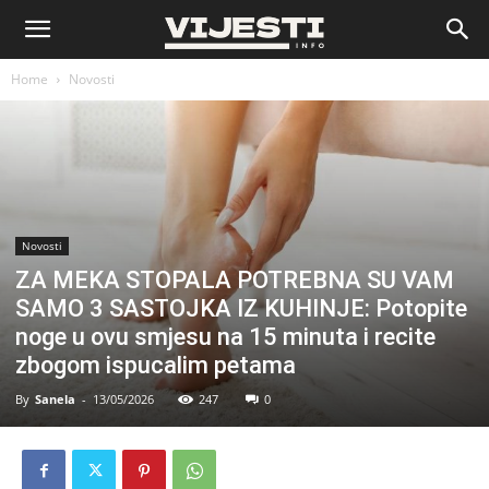
Vijesti
Home
Novosti
Novosti
ZA MEKA STOPALA POTREBNA SU VAM
SAMO 3 SASTOJKA IZ KUHINJE: Potopite
noge u ovu smjesu na 15 minuta i recite
zbogom ispucalim petama
By
Sanela
-
13/05/2026
247
0