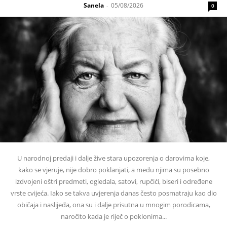
Sanela
05/08/2026
-
0
U narodnoj predaji i dalje žive stara upozorenja o darovima koje,
kako se vjeruje, nije dobro poklanjati, a među njima su posebno
izdvojeni oštri predmeti, ogledala, satovi, rupčići, biseri i određene
vrste cvijeća. Iako se takva uvjerenja danas često posmatraju kao dio
običaja i naslijeđa, ona su i dalje prisutna u mnogim porodicama,
naročito kada je riječ o poklonima...