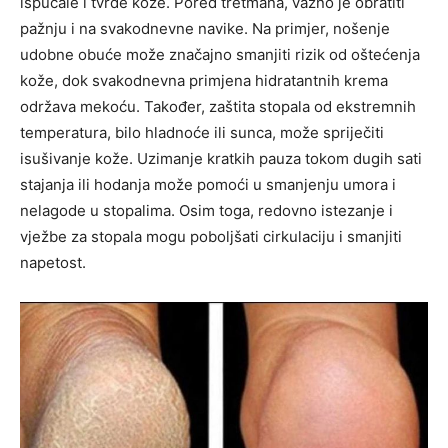
ispucale i tvrde kože. Pored tretmana, važno je obratiti
pažnju i na svakodnevne navike. Na primjer, nošenje
udobne obuće može značajno smanjiti rizik od oštećenja
kože, dok svakodnevna primjena hidratantnih krema
održava mekoću. Također, zaštita stopala od ekstremnih
temperatura, bilo hladnoće ili sunca, može spriječiti
isušivanje kože. Uzimanje kratkih pauza tokom dugih sati
stajanja ili hodanja može pomoći u smanjenju umora i
nelagode u stopalima. Osim toga, redovno istezanje i
vježbe za stopala mogu poboljšati cirkulaciju i smanjiti
napetost.